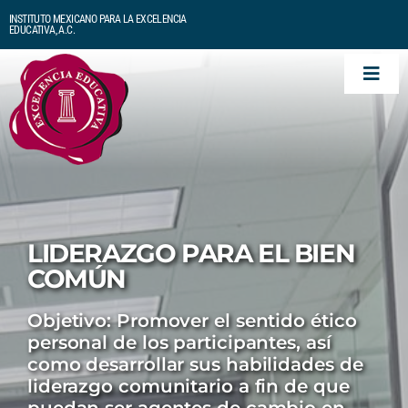
Skip
INSTITUTO MEXICANO PARA LA EXCELENCIA
to
EDUCATIVA, A.C.
content
Togg
Navi
Inicio
Quiénes Somos
Cursos
LIDERAZGO PARA EL BIEN
COMÚN
Biblioteca
Objetivo: Promover el sentido ético
personal de los participantes, así
como desarrollar sus habilidades de
Para saber más
liderazgo comunitario a fin de que