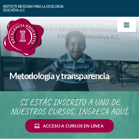
Skip
INSTITUTO MEXICANO PARA LA EXCELENCIA
to
EDUCATIVA, A.C.
content
Togg
Navi
Inicio
Quiénes Somos
Metodología y transparencia
Cursos
SI ESTÁS INSCRITO A UNO DE
Biblioteca
NUESTROS CURSOS, INGRESA AQUÍ.
Para saber más
ACCESO A CURSOS EN LÍNEA