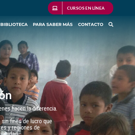
CURSOS EN LÍNEA
BIBLIOTECA
PARA SABER MÁS
CONTACTO
ión
nes hacen la diferencia.
sin fines de lucro que
res y regiones de
pacidad.