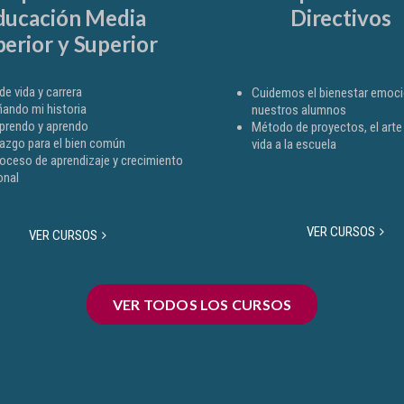
ducación Media
Directivos
erior y Superior
de vida y carrera
Cuidemos el bienestar emoci
ñando mi historia
nuestros alumnos
rendo y aprendo
Método de proyectos, el arte d
razgo para el bien común
vida a la escuela
roceso de aprendizaje y crecimiento
onal
VER CURSOS
VER CURSOS
VER TODOS LOS CURSOS