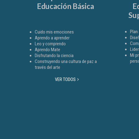
Educación Básica
E
Sup
Plan 
Cuido mis emociones
Dise
Aprendo a aprender
Comp
Leo y comprendo
Lide
Aprendo Mate
Mi p
Disfrutando la ciencia
pers
Construyendo una cultura de paz a
través del arte
VER TODOS