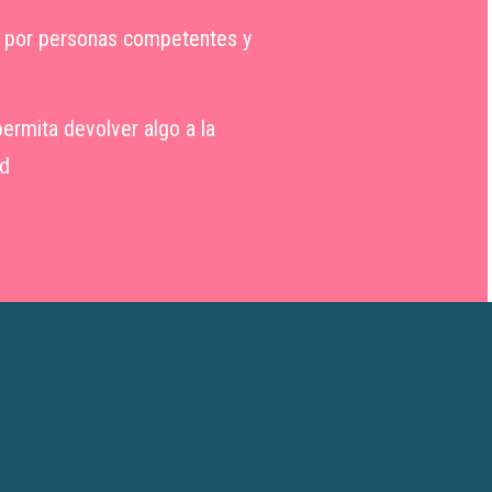
o por personas competentes y
ermita devolver algo a la
d