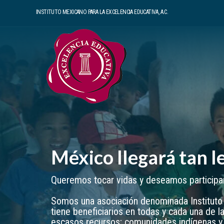
Skip
INSTITUTO MEXICANO PARA LA EXCELENCIA EDUCATIVA, A.C.
to
content
México llegará tan l
Queremos tocar vidas y deseamos participar 
Somos una asociación denominada Instituto M
tiene beneficiarios en todas y cada una de l
escasos recursos; comunidades indígenas y