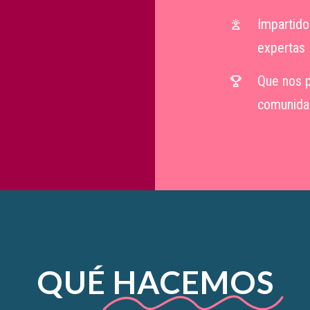
Impartid
expertas
Que nos p
comunida
QUÉ
HACEMOS