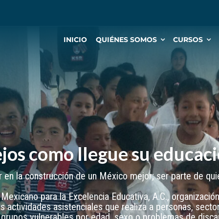
INICIO
QUIÉNES SOMOS
CURSOS
ejos como llegue su educac
en la construcción de un México mejor; ser parte de quie
exicano para la Excelencia Educativa, A.C., organización 
as actividades asistenciales que realiza a personas, secto
 grupos vulnerables por edad, sexo o problemas de disca